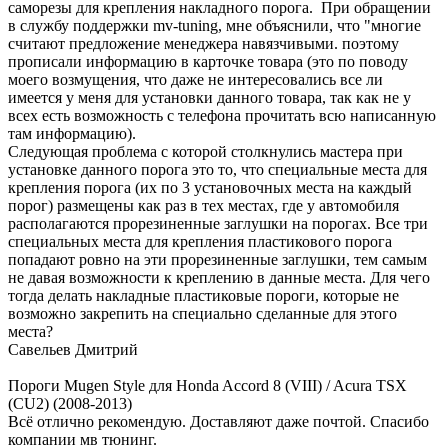
саморезы для крепления накладного порога. При обращении
в службу поддержки mv-tuning, мне объяснили, что "многие
считают предложение менеджера навязчивыми. поэтому
прописали информацию в карточке товара (это по поводу
моего возмущения, что даже не интересовались все ли
имеется у меня для установки данного товара, так как не у
всех есть возможность с телефона прочитать всю написанную
там информацию).
Следующая проблема с которой столкнулись мастера при
установке данного порога это то, что специальные места для
крепления порога (их по 3 установочных места на каждый
порог) размещены как раз в тех местах, где у автомобиля
располагаются прорезиненные заглушки на порогах. Все три
специальных места для крепления пластикового порога
попадают ровно на эти прорезиненные заглушки, тем самым
не давая возможности к креплению в данные места. Для чего
тогда делать накладные пластиковые пороги, которые не
возможно закрепить на специально сделанные для этого
места?
Савельев Дмитрий
Пороги Mugen Style для Honda Accord 8 (VIII) / Acura TSX
(CU2) (2008-2013)
Всё отлично рекомендую. Доставляют даже почтой. Спасибо
компании мв тюнинг.