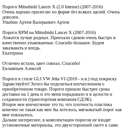
Пороги Mitsubishi Lancer X (2.0 Intense) (2007-2016)
Очень хорошо прилегаю по форме без всяких щелей. Очень
доволен.
Улыбин Артем Валерьевич Артем
Пороги RPM на Mitsubishi Lancer X (2007-2016)
Ложатся лучше родных. Приехали сдеком очень быстро и
качественно упакованные. Спасибо большое. Будем
заказывать и впедь.
Екатерина
Отлично встали, цвет совпал. Спасибо!
Евлампьев Алексей
Пороги в стиле GLI VW Jetta VI (2010 - н.в.) под покраску
Здравствуйте! Хотел бы поделиться впечатлением о
приобретенном товаре. Пороги пришли быстрее срока
доставки на 1 день и это меня порадовало и в целости и
сохранности (транспортная компания СДЭК).
Второе мое впечатление это то, что плотность пластика
конечно не такая как мне бы хотелось, мягковатый порог как
мне показалось.
Дальше интереснее, в комплектации порогов не входят
установочные материалы, это двухсторонний скотч и сами