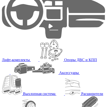
Лифт-комплекты
Опоры ДВС и КПП
Аксессуары
Выхлопная система
Расширители