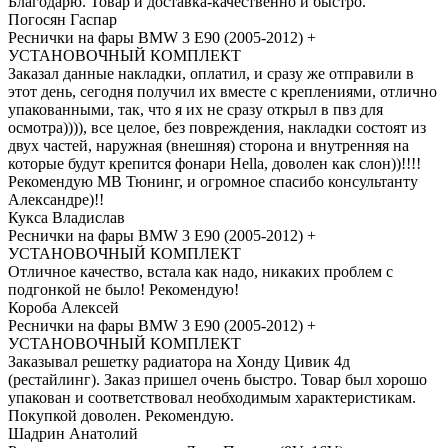
Благодарю. Товар и доставка-качественно и быстро.
Погосян Гаспар
Реснички на фары BMW 3 E90 (2005-2012) +
УСТАНОВОЧНЫЙ КОМПЛЕКТ
Заказал данные накладки, оплатил, и сразу же отправили в
этот день, сегодня получил их вместе с креплениями, отлично
упакованными, так, что я их не сразу открыл в пвз для
осмотра)))), все целое, без повреждения, накладки состоят из
двух частей, наружная (внешняя) сторона и внутренняя на
которые будут крепится фонари Неlla, доволен как слон))!!!!
Рекомендую МВ Тюнинг, и огромное спасибо консультанту
Александре)!!
Кукса Владислав
Реснички на фары BMW 3 E90 (2005-2012) +
УСТАНОВОЧНЫЙ КОМПЛЕКТ
Отличное качество, встала как надо, никаких проблем с
подгонкой не было! Рекомендую!
Короба Алексей
Реснички на фары BMW 3 E90 (2005-2012) +
УСТАНОВОЧНЫЙ КОМПЛЕКТ
Заказывал решетку радиатора на Хонду Цивик 4д
(рестайлинг). Заказ пришел очень быстро. Товар был хорошо
упакован и соответствовал необходимым характеристикам.
Покупкой доволен. Рекомендую.
Шадрин Анатолий