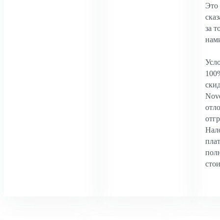
Это
сказ
за т
нами
Усл
100
скид
Nove
отл
отгр
Нал
пла
пол
сто