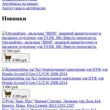
Автобоксы на крышу
Аксессуары к автобоксам
Новинки
Органайзер - вкладыш "BRM", вещевой ящик(поддон) в
багажное отделение для TANK 300. Вместо пенопласта.
12 500 руб.
9 900 руб.
Кронштейны var №2 (переходники) крепления для ПТФ для
Honda Accord 8 Gen CU/CW 2008-2014
3 990 руб.
3 200 руб.
Руль "Барс Про" Черная Строчка, Экокожа для Лада 4х4,