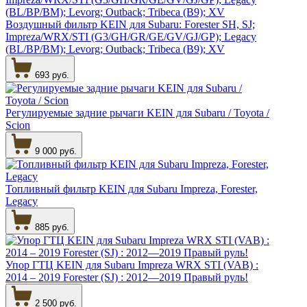
Воздушный фильтр KEIN для Subaru: Forester SH, SJ;
Impreza/WRX/STI (G3/GH/GR/GE/GV/GJ/GP); Legacy
(BL/BP/BM); Levorg; Outback; Tribeca (B9); XV
693 руб.
Регулируемые задние рычаги KEIN для Subaru / Toyota /
Scion
9 000 руб.
Топливный фильтр KEIN для Subaru Impreza, Forester,
Legacy
885 руб.
Упор ГТЦ KEIN для Subaru Impreza WRX STI (VAB) :
2014 – 2019 Forester (SJ) : 2012—2019 Правый руль!
2 500 руб.